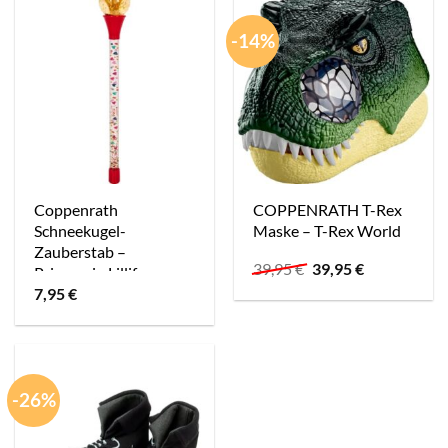
-14%
Coppenrath
COPPENRATH T-Rex
Schneekugel-
Maske – T-Rex World
Zauberstab –
Ursprünglicher
Aktueller
39,95
€
39,95
€
Prinzessin Lillifee
Preis
Preis
7,95
€
war:
ist:
39,95 €
39,95 €.
-26%