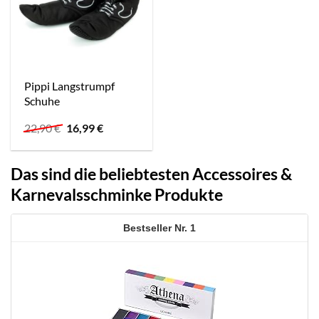
Pippi Langstrumpf
Schuhe
Ursprünglicher
Aktueller
22,90
€
16,99
€
Preis
Preis
war:
ist:
22,90 €
16,99 €.
Das sind die beliebtesten Accessoires &
Karnevalsschminke Produkte
1