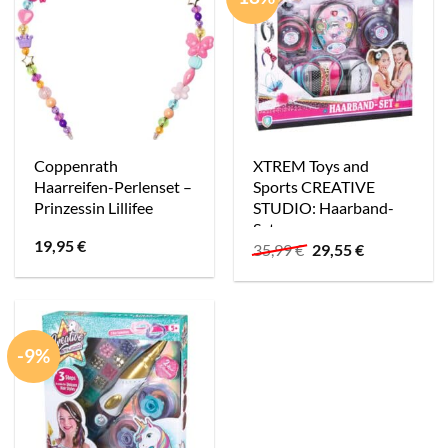
Coppenrath
XTREM Toys and
Haarreifen-Perlenset –
Sports CREATIVE
Prinzessin Lillifee
STUDIO: Haarband-
Set
19,95
€
Ursprünglicher
Aktueller
35,99
€
29,55
€
Preis
Preis
war:
ist:
35,99 €
29,55 €.
-9%