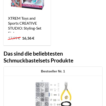
XTREM Toys and
Sports CREATIVE
STUDIO: Styling-Set
Einhorn
Ursprünglicher
Aktueller
17,99
€
16,36
€
Preis
Preis
war:
ist:
17,99 €
16,36 €.
Das sind die beliebtesten
Schmuckbastelsets Produkte
1