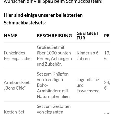
wünschen dir viel Spaß beim Schmuckbasteln!
Hier sind einige unserer beliebtesten
Schmuckbastelsets:
GEEIGNET
NAME
BESCHREIBUNG
PRE
FÜR
Großes Set mit
Funkelndes
über 1000 bunten
Kinder ab 6
19,9
Perlenparadies
Perlen, Anhängern
Jahren
€
und Zubehör.
Set zum Knüpfen
von trendigen
Jugendliche
Armband-Set
24,9
Boho-
und
„Boho Chic“
€
Armbändern mit
Erwachsene
Naturmaterialien.
Set zum Gestalten
Ketten-Set
von eleganten