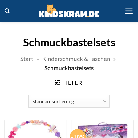
Zum
Inhalt
springen
Schmuckbastelsets
Start
»
Kinderschmuck & Taschen
»
Schmuckbastelsets
FILTER
-18%