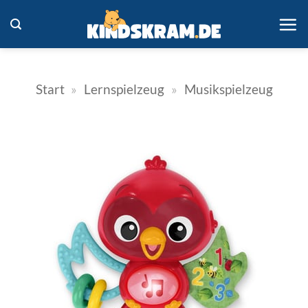
Zum
Inhalt
springen
Start
»
Lernspielzeug
»
Musikspielzeug