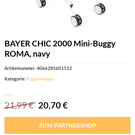
BAYER CHIC 2000 Mini-Buggy
ROMA, navy
Artikelnummer:
4066285601512
Kategorie:
Puppenwagen
Ursprünglicher
Aktueller
21,99
€
20,70
€
Preis
Preis
war:
ist:
ZUM PARTNERSHOP
21,99 €
20,70 €.