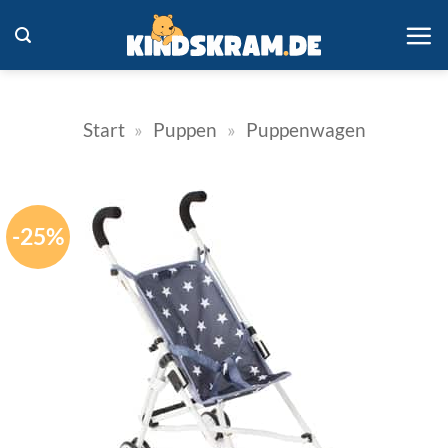
Zum
Inhalt
springen
Start
»
Puppen
»
Puppenwagen
-25%