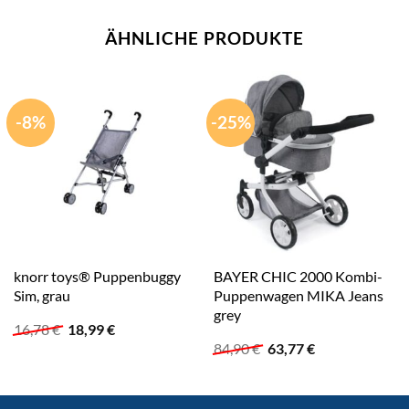
ÄHNLICHE PRODUKTE
-8%
-25%
knorr toys® Puppenbuggy
BAYER CHIC 2000 Kombi-
Sim, grau
Puppenwagen MIKA Jeans
grey
Ursprünglicher
Aktueller
16,78
€
18,99
€
Preis
Preis
Ursprünglicher
Aktueller
84,90
€
63,77
€
war:
ist:
Preis
Preis
16,78 €
18,99 €.
war:
ist:
84,90 €
63,77 €.