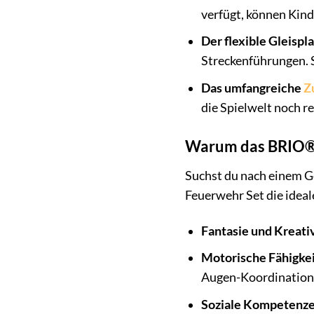
verfügt, können Kind
Der flexible Gleispla
Streckenführungen. S
Das umfangreiche
Z
die Spielwelt noch r
Warum das BRIO® 
Suchst du nach einem G
Feuerwehr Set die ideal
Fantasie und Kreativ
Motorische Fähigkei
Augen-Koordination
Soziale Kompetenze