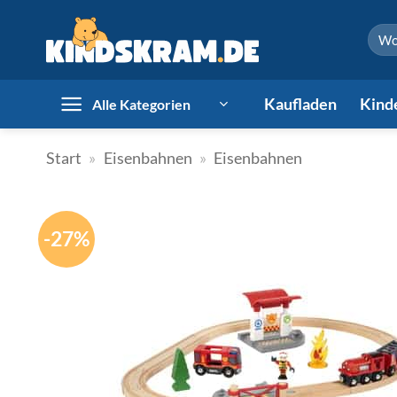
Zum
Such
Inhalt
nach:
springen
Kaufladen
Kind
Alle Kategorien
Start
»
Eisenbahnen
»
Eisenbahnen
-27%