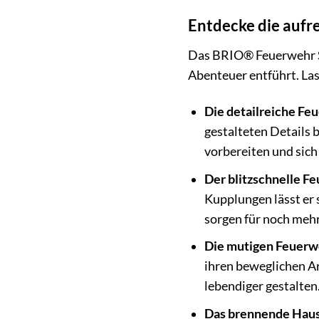
Entdecke die aufr
Das BRIO® Feuerwehr Set
Abenteuer entführt. Las
Die detailreiche Fe
gestalteten Details 
vorbereiten und sich
Der blitzschnelle F
Kupplungen lässt er 
sorgen für noch meh
Die mutigen Feuerw
ihren beweglichen A
lebendiger gestalten
Das brennende Haus