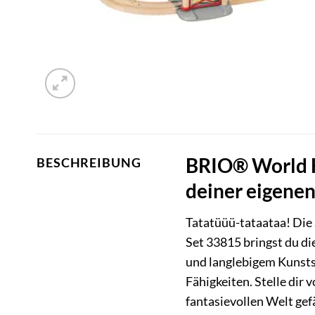
BRIO® World H
BESCHREIBUNG
deiner eigenen
Tatatüüü-tataataa! Die
Set 33815 bringst du d
und langlebigem Kunstst
Fähigkeiten. Stelle dir
fantasievollen Welt gef