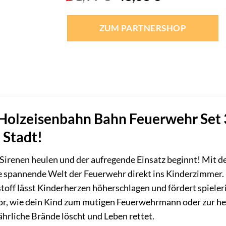
Preis
Preis
war:
ist:
ZUM PARTNERSHOP
51,99 €
43,63 €.
olzeisenbahn Bahn Feuerwehr Set
 Stadt!
 Sirenen heulen und der aufregende Einsatz beginnt! Mi
ie spannende Welt der Feuerwehr direkt ins Kinderzimmer
off lässt Kinderherzen höherschlagen und fördert spieleri
 vor, wie dein Kind zum mutigen Feuerwehrmann oder zur h
ährliche Brände löscht und Leben rettet.