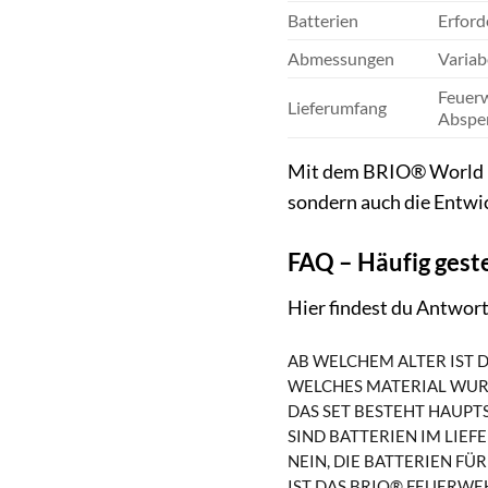
Batterien
Erford
Abmessungen
Variab
Feuerw
Lieferumfang
Absper
Mit dem BRIO® World Ho
sondern auch die Entwic
FAQ – Häufig gest
Hier findest du Antwor
AB WELCHEM ALTER IST 
WELCHES MATERIAL WUR
DAS SET BESTEHT HAUP
SIND BATTERIEN IM LIE
NEIN, DIE BATTERIEN F
IST DAS BRIO® FEUERWE