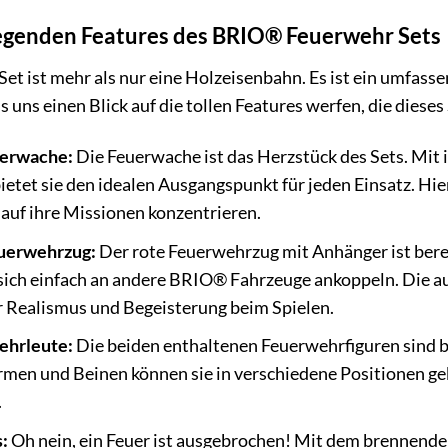
egenden Features des BRIO® Feuerwehr Sets
 ist mehr als nur eine Holzeisenbahn. Es ist ein umfassend
s uns einen Blick auf die tollen Features werfen, die die
uerwache:
Die Feuerwache ist das Herzstück des Sets. Mit 
bietet sie den idealen Ausgangspunkt für jeden Einsatz. H
 auf ihre Missionen konzentrieren.
euerwehrzug:
Der rote Feuerwehrzug mit Anhänger ist berei
sich einfach an andere BRIO® Fahrzeuge ankoppeln. Die a
r Realismus und Begeisterung beim Spielen.
ehrleute:
Die beiden enthaltenen Feuerwehrfiguren sind be
rmen und Beinen können sie in verschiedene Positionen g
.
:
Oh nein, ein Feuer ist ausgebrochen! Mit dem brennenden