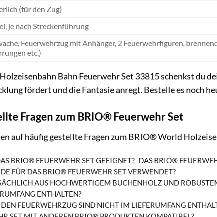
erlich (für den Zug)
el, je nach Streckenführung
ache, Feuerwehrzug mit Anhänger, 2 Feuerwehrfiguren, brennende
rungen etc.)
lzeisenbahn Bahn Feuerwehr Set 33815 schenkst du deine
klung fördert und die Fantasie anregt. Bestelle es noch h
ellte Fragen zum BRIO® Feuerwehr Set
ten auf häufig gestellte Fragen zum BRIO® World Holzei
DAS BRIO® FEUERWEHR SET GEEIGNET?
DAS BRIO® FEUERWEHR
DE FÜR DAS BRIO® FEUERWEHR SET VERWENDET?
TSÄCHLICH AUS HOCHWERTIGEM BUCHENHOLZ UND ROBUSTEM
FERUMFANG ENTHALTEN?
ÜR DEN FEUERWEHRZUG SIND NICHT IM LIEFERUMFANG ENTHALT
HR SET MIT ANDEREN BRIO® PRODUKTEN KOMPATIBEL?