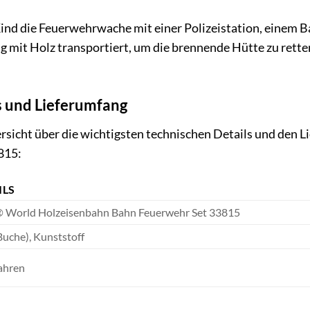
n Kind die Feuerwehrwache mit einer Polizeistation, einem
g mit Holz transportiert, um die brennende Hütte zu rett
s und Lieferumfang
bersicht über die wichtigsten technischen Details und de
815:
ILS
 World Holzeisenbahn Bahn Feuerwehr Set 33815
Buche), Kunststoff
ahren