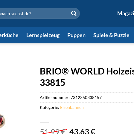
en
Magaz
erküche
Lernspielzeug
Puppen
Spiele & Puzzle
BRIO® WORLD Holzeis
33815
Artikelnummer:
7312350338157
Kategorie:
Eisenbahnen
Ursprünglicher
Aktueller
51,99
€
43,63
€