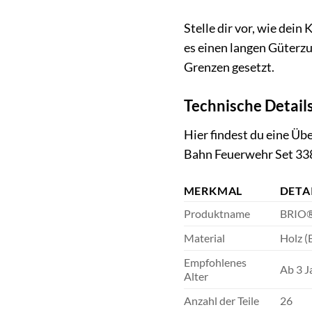
Stelle dir vor, wie dei
es einen langen Güterzu
Grenzen gesetzt.
Technische Detail
Hier findest du eine Ü
Bahn Feuerwehr Set 33
MERKMAL
DETA
Produktname
BRIO®
Material
Holz (
Empfohlenes
Ab 3 J
Alter
Anzahl der Teile
26