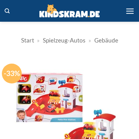
Zum
Inhalt
springen
Start
»
Spielzeug-Autos
»
Gebäude
-33%