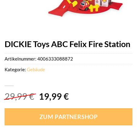
DICKIE Toys ABC Felix Fire Station
Artikelnummer:
4006333088872
Kategorie:
Gebäude
Ursprünglicher
Aktueller
29,99
€
19,99
€
Preis
Preis
war:
ist:
ZUM PARTNERSHOP
29,99 €
19,99 €.