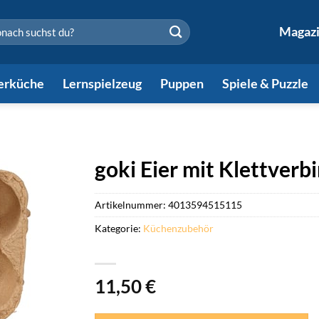
en
Magaz
erküche
Lernspielzeug
Puppen
Spiele & Puzzle
goki Eier mit Klettverb
Artikelnummer:
4013594515115
Kategorie:
Küchenzubehör
11,50
€