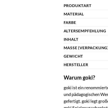
PRODUKTART
MATERIAL
FARBE
ALTERSEMPFEHLUNG
INHALT
MASSE (VERPACKUNG)
GEWICHT
HERSTELLER
Warum goki?
goki ist ein renommiert
und pädagogischen Wert.
gefertigt. goki legt gr
goki Spielzeug schenkst