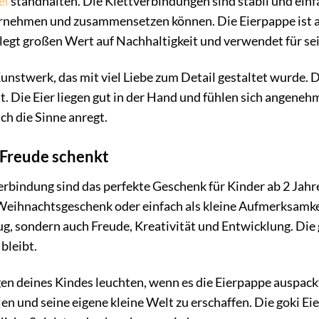
el
standhalten. Die Klettverbindungen sind stabil und einfa
nehmen und zusammensetzen können. Die Eierpappe ist au
legt großen Wert auf Nachhaltigkeit und verwendet für se
 Kunstwerk, das mit viel Liebe zum Detail gestaltet wurde.
 Die Eier liegen gut in der Hand und fühlen sich angenehm a
h die Sinne anregt.
 Freude schenkt
verbindung sind das perfekte Geschenk für Kinder ab 2 Jahre
eihnachtsgeschenk oder einfach als kleine Aufmerksamke
eug, sondern auch Freude, Kreativität und Entwicklung. Di
bleibt.
ugen deines Kindes leuchten, wenn es die Eierpappe auspack
en und seine eigene kleine Welt zu erschaffen. Die goki Ei