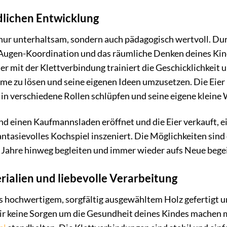
dlichen Entwicklung
t nur unterhaltsam, sondern auch pädagogisch wertvoll. Du
Augen-Koordination und das räumliche Denken deines Ki
r mit der Klettverbindung trainiert die Geschicklichkeit
leme zu lösen und seine eigenen Ideen umzusetzen. Die Eier
d in verschiedene Rollen schlüpfen und seine eigene kleine 
Kind einen Kaufmannsladen eröffnet und die Eier verkauft, e
antasievolles Kochspiel inszeniert. Die Möglichkeiten sind e
e Jahre hinweg begleiten und immer wieder aufs Neue begei
ialien und liebevolle Verarbeitung
s hochwertigem, sorgfältig ausgewähltem Holz gefertigt u
ir keine Sorgen um die Gesundheit deines Kindes machen mu