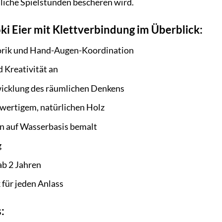
liche Spielstunden bescheren wird.
oki Eier mit Klettverbindung im Überblick:
orik und Hand-Augen-Koordination
d Kreativität an
wicklung des räumlichen Denkens
hwertigem, natürlichen Holz
en auf Wasserbasis bemalt
g
ab 2 Jahren
 für jeden Anlass
: