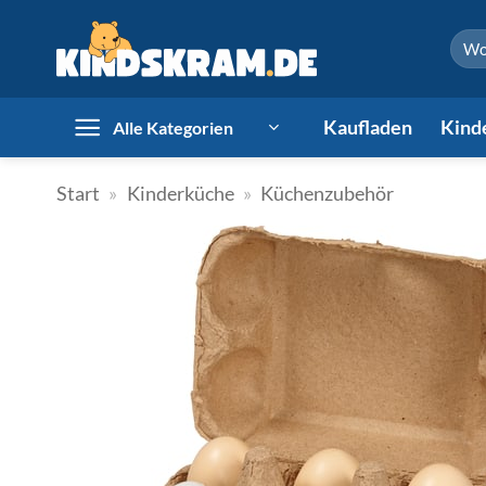
Zum
Such
Inhalt
nach:
springen
Kaufladen
Kind
Alle Kategorien
Start
»
Kinderküche
»
Küchenzubehör