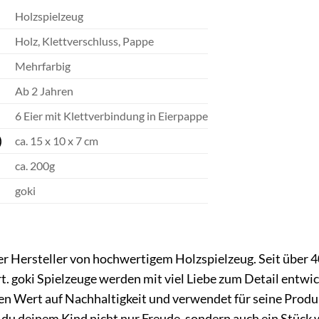
Holzspielzeug
Holz, Klettverschluss, Pappe
Mehrfarbig
Ab 2 Jahren
6 Eier mit Klettverbindung in Eierpappe
ca. 15 x 10 x 7 cm
ca. 200g
goki
er Hersteller von hochwertigem Holzspielzeug. Seit über 40
 goki Spielzeuge werden mit viel Liebe zum Detail entwic
oßen Wert auf Nachhaltigkeit und verwendet für seine Prod
 du deinem Kind nicht nur Freude, sondern auch ein Stück 