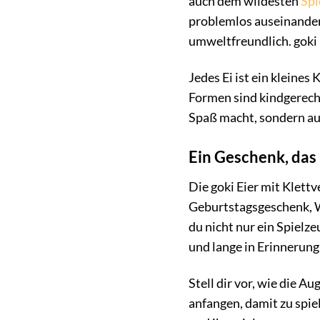
auch dem wildesten
Spi
problemlos auseinander
umweltfreundlich. goki 
Jedes Ei ist ein kleines
Formen sind kindgerecht.
Spaß macht, sondern auc
Ein Geschenk, das
Die goki Eier mit Klett
Geburtstagsgeschenk, W
du nicht nur ein Spielz
und lange in Erinnerung 
Stell dir vor, wie die A
anfangen, damit zu spiel