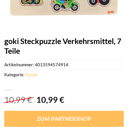
goki Steckpuzzle Verkehrsmittel, 7
Teile
Artikelnummer:
4013594574914
Kategorie:
Puzzle
Ursprünglicher
Aktueller
10,99
€
10,99
€
Preis
Preis
war:
ist:
ZUM PARTNERSHOP
10,99 €
10,99 €.