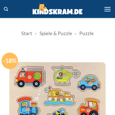
Zum
Inhalt
springen
Start
»
Spiele & Puzzle
»
Puzzle
-18%