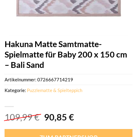
Hakuna Matte Samtmatte-
Spielmatte für Baby 200 x 150 cm
– Bali Sand
Artikelnummer:
0726667714219
Kategorie:
Puzzlematte & Spielteppich
Ursprünglicher
Aktueller
109,99
€
90,85
€
Preis
Preis
war:
ist: