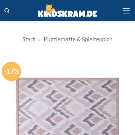
Zum
Inhalt
springen
Start
»
Puzzlematte & Spielteppich
-17%