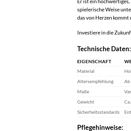
Er ist ein hochwertiges,
spielerische Weise unter
das von Herzen kommt u
Investiere in die Zukun
Technische Daten:
EIGENSCHAFT
W
Material
Hol
Altersempfehlung
Ab
Maße
Var
Gewicht
Ca.
Sicherheitsstandards
Ent
Pflegehinweise: