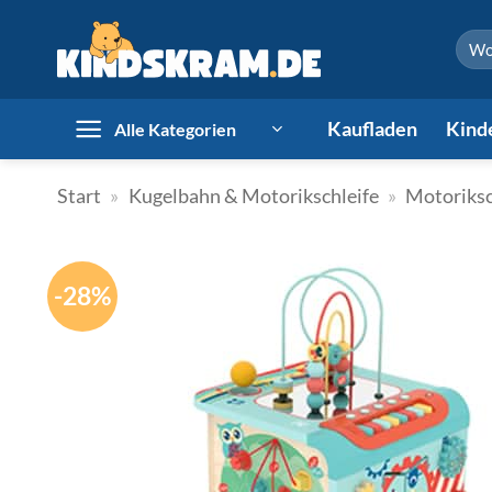
Zum
Such
Inhalt
nach:
springen
Kaufladen
Kind
Alle Kategorien
Start
»
Kugelbahn & Motorikschleife
»
Motoriksc
-28%