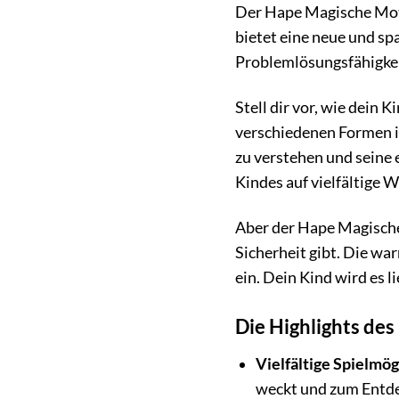
Der Hape Magische Motor
bietet eine neue und sp
Problemlösungsfähigkei
Stell dir vor, wie dein 
verschiedenen Formen in
zu verstehen und seine 
Kindes auf vielfältige W
Aber der Hape Magische
Sicherheit gibt. Die wa
ein. Dein Kind wird es 
Die Highlights de
Vielfältige Spielmög
weckt und zum Entde