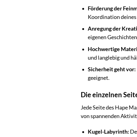
Förderung der Feinm
Koordination deines 
Anregung der Kreati
eigenen Geschichten 
Hochwertige Materi
und langlebig und hä
Sicherheit geht vor:
geeignet.
Die einzelnen Sei
Jede Seite des Hape Magi
von spannenden Aktivit
Kugel-Labyrinth:
Dei