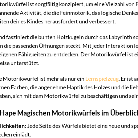
ikwürfel ist sorgfältig konzipiert, um eine Vielzahl von F
annende Aktivität, die die Feinmotorik, das logische Den
ten deines Kindes herausfordert und verbessert.
Kind fasziniert die bunten Holzkugeln durch das Labyrinth 
 die passenden Öffnungen steckt. Mit jeder Interaktion l
eigenen Fähigkeiten zu entdecken. Der Motorikwürfel ist e
eise unterstützt.
 Motorikwürfel ist mehr als nur ein
Lernspielzeug
. Er ist
rmen Farben, die angenehme Haptik des Holzes und die lie
lieben, sich mit dem Motorikwürfel zu beschäftigen und sein
s Hape Magischen Motorikwürfels im Überblic
lichkeiten:
Jede Seite des Würfels bietet eine neue und sp
cken einlädt.