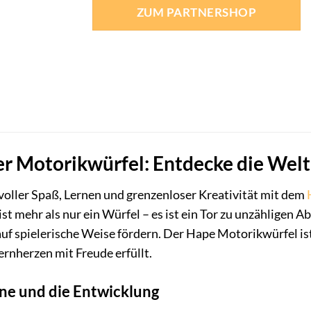
war:
ist:
ZUM PARTNERSHOP
159,99 €
169,00 €
 Motorikwürfel: Entdecke die Welt 
 voller Spaß, Lernen und grenzenloser Kreativität mit dem
t mehr als nur ein Würfel – es ist ein Tor zu unzähligen A
uf spielerische Weise fördern. Der Hape Motorikwürfel ist
ernherzen mit Freude erfüllt.
inne und die Entwicklung