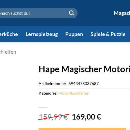
en
Magaz
erküche
Lernspielzeug
Puppen
Spiele & Puzzle
hleifen
Hape Magischer Motor
Artikelnummer:
6943478037687
Kategorie:
Motorikschleifen
Ursprünglicher
Aktuelle
159,99
€
169,00
€
Preis
Preis