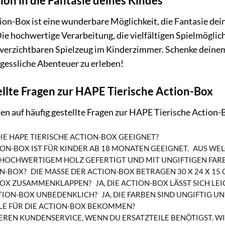
tion in die Fantasie deines Kindes
on-Box ist eine wunderbare Möglichkeit, die Fantasie dei
 Die hochwertige Verarbeitung, die vielfältigen Spielmögl
erzichtbaren Spielzeug im Kinderzimmer. Schenke deinem K
gessliche Abenteuer zu erleben!
ellte Fragen zur HAPE Tierische Action-Box
en auf häufig gestellte Fragen zur HAPE Tierische Action-
IE HAPE TIERISCHE ACTION-BOX GEEIGNET?
ION-BOX IST FÜR KINDER AB 18 MONATEN GEEIGNET.
AUS WEL
S HOCHWERTIGEM HOLZ GEFERTIGT UND MIT UNGIFTIGEN FAR
N-BOX?
DIE MASSE DER ACTION-BOX BETRAGEN 30 X 24 X 15 
BOX ZUSAMMENKLAPPEN?
JA, DIE ACTION-BOX LÄSST SICH 
CTION-BOX UNBEDENKLICH?
JA, DIE FARBEN SIND UNGIFTIG U
LE FÜR DIE ACTION-BOX BEKOMMEN?
EREN KUNDENSERVICE, WENN DU ERSATZTEILE BENÖTIGST. WI