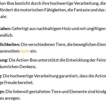
on-Box besticht durch ihre hochwertige Verarbeitung, die 
fördert die motorischen Fähigkeiten, die Fantasie und das 
ale:
alien:
Gefertigt aus nachhaltigem Holz und mit ungiftigen 
ndlich.
lichkeiten:
Die verschiedenen Tiere, die beweglichen Elem
tasievollem
Spiel
ein.
lung:
Die Action-Box unterstützt die Entwicklung der Fei
 räumlichen Denkens.
g:
Die hochwertige Verarbeitung garantiert, dass die Acti
e Freude bereitet.
gn:
Die liebevoll gestalteten Tiere und Elemente sind kindg
es anregen.