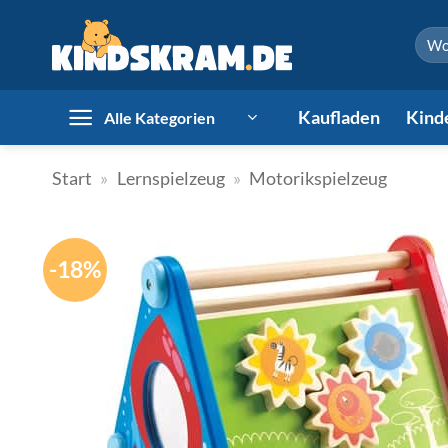
Zum
Such
Inhalt
nach:
springen
Kaufladen
Kind
Alle Kategorien
Start
»
Lernspielzeug
»
Motorikspielzeug
-18%