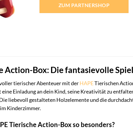
war:
ist:
ZUM PARTNERSHOP
36,99 €
36,99 €.
 Action-Box: Die fantasievolle Spiel
voller tierischer Abenteuer mit der
HAPE
Tierischen Acti
st eine Einladung an dein Kind, seine Kreativität zu entfalt
 Die liebevoll gestalteten Holzelemente und die durchdach
 im Kinderzimmer.
E Tierische Action-Box so besonders?