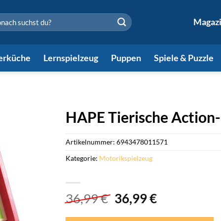
en
Magaz
erküche
Lernspielzeug
Puppen
Spiele & Puzzle
HAPE Tierische Action
Artikelnummer:
6943478011571
Kategorie:
Motorikspielzeug
Ursprünglicher
Aktueller
36,99
€
36,99
€
Preis
Preis