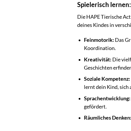
Spielerisch lernen
Die HAPE Tierische Acti
deines Kindes in versc
Feinmotorik:
Das Gre
Koordination.
Kreativität:
Die viel
Geschichten erfinden
Soziale Kompetenz:
lernt dein Kind, sic
Sprachentwicklung:
gefördert.
Räumliches Denken