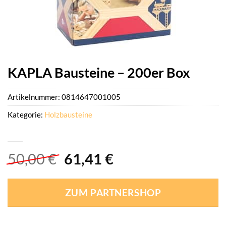
KAPLA Bausteine – 200er Box
Artikelnummer:
0814647001005
Kategorie:
Holzbausteine
Ursprünglicher
Aktueller
50,00
€
61,41
€
Preis
Preis
war:
ist:
ZUM PARTNERSHOP
50,00 €
61,41 €.