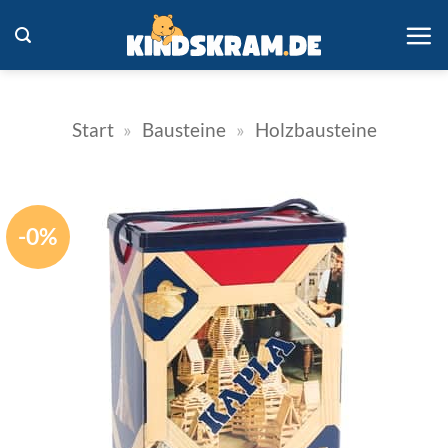
Zum
Inhalt
springen
Start
»
Bausteine
»
Holzbausteine
-0%