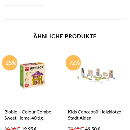
ÄHNLICHE PRODUKTE
-25%
-72%
Bioblo – Colour Combo
Kids Concept® Holzklötze
Sweet Home, 40 tlg.
Stadt Aiden
Ursprünglicher
Aktueller
Ursprünglicher
Aktueller
20,00
€
19,95
€
79,95
€
49,50
€