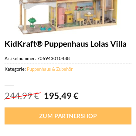
KidKraft® Puppenhaus Lolas Villa
Artikelnummer:
706943010488
Kategorie:
Puppenhaus & Zubehör
Ursprünglicher
Aktueller
244,99
€
195,49
€
Preis
Preis
war:
ist:
ZUM PARTNERSHOP
244,99 €
195,49 €.