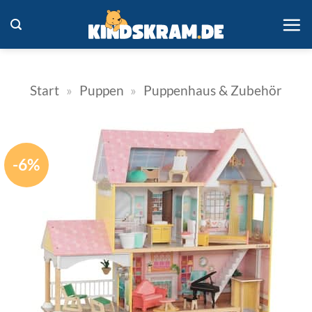
Zum
Inhalt
springen
Start
»
Puppen
»
Puppenhaus & Zubehör
-6%