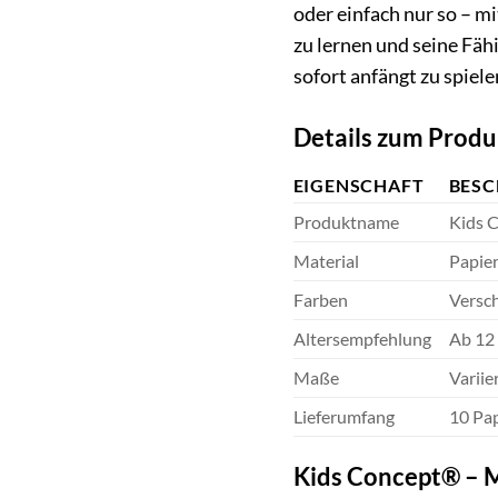
oder einfach nur so – m
zu lernen und seine Fäh
sofort anfängt zu spiele
Details zum Produ
EIGENSCHAFT
BESC
Produktname
Kids 
Material
Papie
Farben
Versch
Altersempfehlung
Ab 12
Maße
Variie
Lieferumfang
10 Pap
Kids Concept® – M