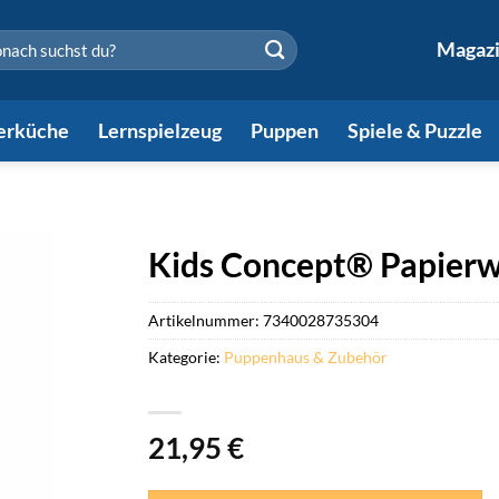
en
Magaz
erküche
Lernspielzeug
Puppen
Spiele & Puzzle
Kids Concept® Papierw
Artikelnummer:
7340028735304
Kategorie:
Puppenhaus & Zubehör
21,95
€