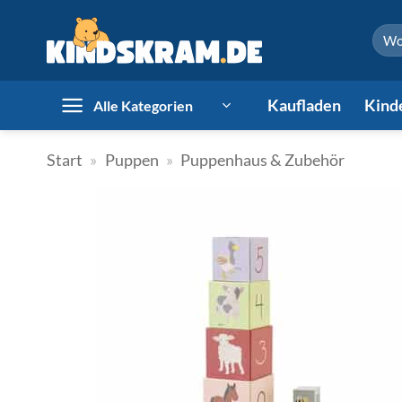
Zum
Such
Inhalt
nach:
springen
Kaufladen
Kind
Alle Kategorien
Start
»
Puppen
»
Puppenhaus & Zubehör