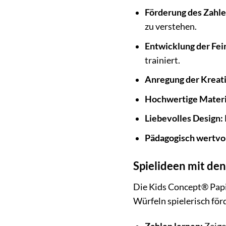
Förderung des Zahle
zu verstehen.
Entwicklung der Fei
trainiert.
Anregung der Kreati
Hochwertige Materi
Liebevolles Design:
Pädagogisch wertvol
Spielideen mit de
Die Kids Concept® Papie
Würfeln spielerisch för