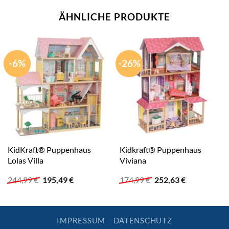
ÄHNLICHE PRODUKTE
-6%
-26%
KidKraft® Puppenhaus
Kidkraft® Puppenhaus
Lolas Villa
Viviana
Ursprünglicher
Aktueller
Ursprünglicher
Aktueller
244,99
€
195,49
€
174,99
€
252,63
€
Preis
Preis
Preis
Preis
war:
ist:
war:
ist:
244,99 €
195,49 €.
174,99 €
252,63 €.
IMPRESSUM
DATENSCHUTZ