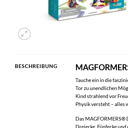
MAGFORMERS® D
BESCHREIBUNG
Tauche ein in die faszi
Tor zu unendlichen Mögli
Kind strahlend vor Fre
Physik versteht – alles
Das MAGFORMERS® Desig
Dreiecke, Fünfecke und 