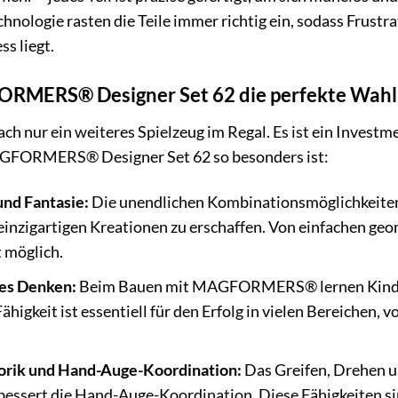
hnologie rasten die Teile immer richtig ein, sodass Frustr
s liegt.
MERS® Designer Set 62 die perfekte Wahl 
fach nur ein weiteres Spielzeug im Regal. Es ist ein Investm
GFORMERS® Designer Set 62 so besonders ist:
und Fantasie:
Die unendlichen Kombinationsmöglichkeiten 
 einzigartigen Kreationen zu erschaffen. Von einfachen ge
t möglich.
hes Denken:
Beim Bauen mit MAGFORMERS® lernen Kinder,
Fähigkeit ist essentiell für den Erfolg in vielen Bereiche
orik und Hand-Auge-Koordination:
Das Greifen, Drehen u
essert die Hand-Auge-Koordination. Diese Fähigkeiten sin