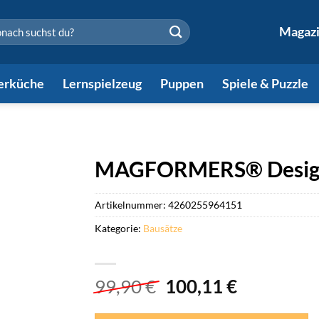
en
Magaz
erküche
Lernspielzeug
Puppen
Spiele & Puzzle
MAGFORMERS® Design
Artikelnummer:
4260255964151
Kategorie:
Bausätze
Ursprünglicher
Aktueller
99,90
€
100,11
€
Preis
Preis