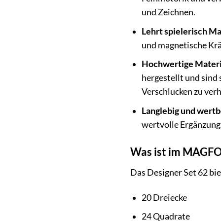
und Zeichnen.
Lehrt spielerisch M
und magnetische Kräf
Hochwertige Materia
hergestellt und sind
Verschlucken zu verh
Langlebig und wertb
wertvolle Ergänzung
Was ist im MAGFO
Das Designer Set 62 bie
20 Dreiecke
24 Quadrate