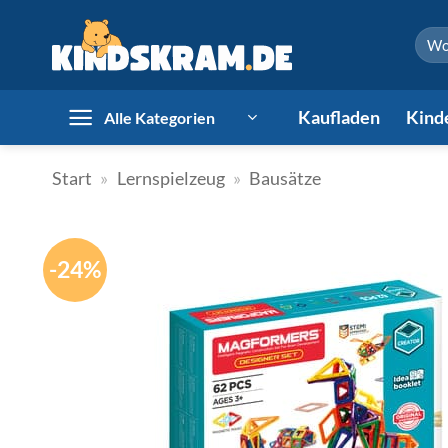
Zum
Such
Inhalt
nach:
springen
Kaufladen
Kind
Alle Kategorien
Start
»
Lernspielzeug
»
Bausätze
-24%