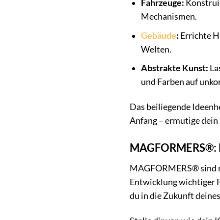
Fahrzeuge:
Konstruie
Mechanismen.
Gebäude
:
Errichte H
Welten.
Abstrakte Kunst:
Las
und Farben auf unkon
Das beiliegende Ideenhe
Anfang – ermutige dein 
MAGFORMERS®: Me
MAGFORMERS® sind nicht
Entwicklung wichtiger 
du in die Zukunft deine