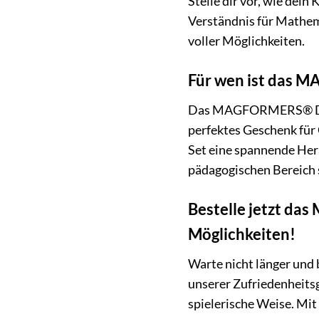
Stelle dir vor, wie dein
Verständnis für Mathem
voller Möglichkeiten.
Für wen ist das 
Das MAGFORMERS® Design
perfektes Geschenk für
Set eine spannende Hera
pädagogischen Bereich s
Bestelle jetzt d
Möglichkeiten!
Warte nicht länger und
unserer Zufriedenheits
spielerische Weise. Mi