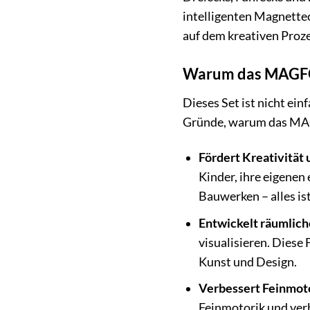
intelligenten Magnettec
auf dem kreativen Prozes
Warum das MAGFOR
Dieses Set ist nicht ein
Gründe, warum das MA
Fördert Kreativität 
Kinder, ihre eigenen
Bauwerken – alles is
Entwickelt räumlic
visualisieren. Diese 
Kunst und Design.
Verbessert Feinmot
Feinmotorik und verb