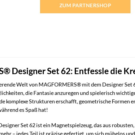
war:
ist:
ZUM PARTNERSHOP
99,90 €
100,11 €.
esigner Set 62: Entfessle die Krea
nierende Welt von MAGFORMERS® mit dem Designer Set 62! D
chkeiten, die Fantasie anzuregen und spielerisch wichtige 
ude komplexe Strukturen erschafft, geometrische Formen 
 während es Spaß hat!
ner Set 62 ist ein Magnetspielzeug, das aus robusten,
mehr – jedes Teil ist präzise gefertigt, um sich mühelos un