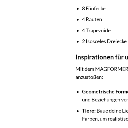
8 Fünfecke
4 Rauten
4 Trapezoide
2 Isosceles Dreiecke
Inspirationen für
Mit dem MAGFORMERS® De
anzustoßen:
Geometrische Form
und Beziehungen ver
Tiere:
Baue deine Lie
Farben, um realistis