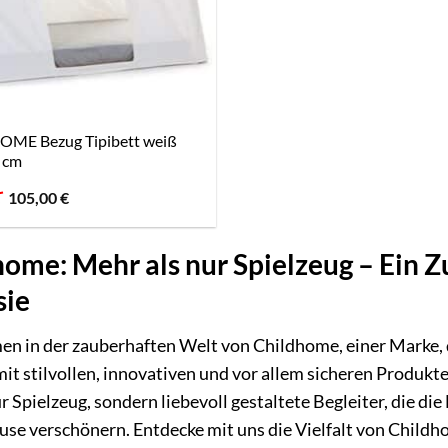
ME Bezug Tipibett weiß
 cm
Ursprünglicher
Aktueller
€
105,00
€
Preis
Preis
war:
ist:
104,95 €
105,00 €.
ome: Mehr als nur Spielzeug – Ein Z
sie
n in der zauberhaften Welt von Childhome, einer Marke, d
it stilvollen, innovativen und vor allem sicheren Produkte
r Spielzeug, sondern liebevoll gestaltete Begleiter, die di
se verschönern. Entdecke mit uns die Vielfalt von Childho