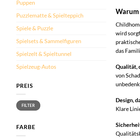
Puppen
Warum C
Puzzlematte & Spielteppich
Childhome
Spiele & Puzzle
wird sorg
Spielsets & Sammelfiguren
praktische
das Famil
Spielzelt & Spieltunnel
Qualität, 
Spielzeug-Autos
von Schads
unbedenkl
PREIS
Design, da
Min.
Max.
FILTER
Preis
Preis
Klare Lin
Sicherheit
FARBE
Qualitäts