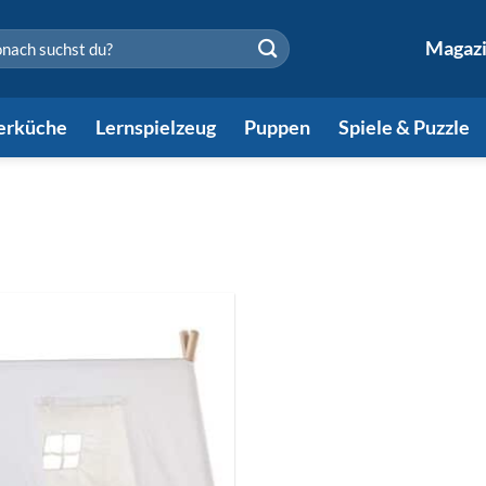
en
Magaz
erküche
Lernspielzeug
Puppen
Spiele & Puzzle