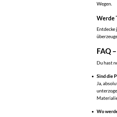
Wegen.
Werde T
Entdecke j
überzeuge
FAQ – 
Du hast n
Sind die 
Ja, absolu
unterzoge
Materialie
Wo werden