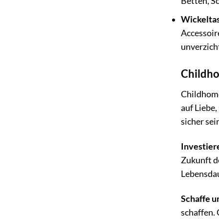
Betten, Sc
Wickelta
Accessoir
unverzich
Childho
Childhome 
auf Liebe
sicher sei
Investier
Zukunft d
Lebensdau
Schaffe 
schaffen.