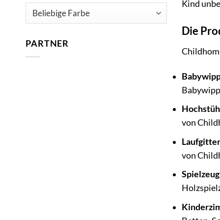
Kind unbe
Die Pro
PARTNER
Childhome 
Babywipp
Babywippe
Hochstühl
von Childh
Laufgitte
von Child
Spielzeug
Holzspielz
Kinderzi