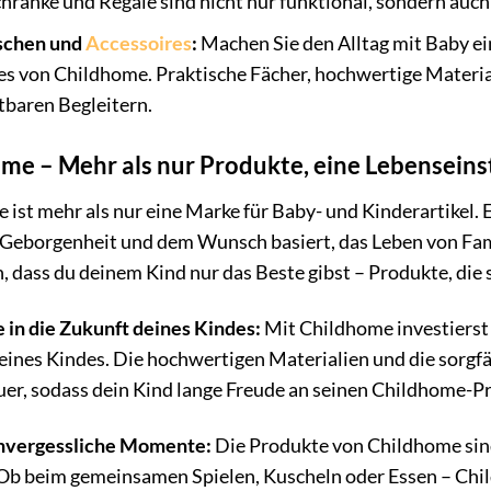
hränke und Regale sind nicht nur funktional, sondern auch
schen und
Accessoires
:
Machen Sie den Alltag mit Baby ei
es von Childhome. Praktische Fächer, hochwertige Materi
tbaren Begleitern.
me – Mehr als nur Produkte, eine Lebenseins
ist mehr als nur eine Marke für Baby- und Kinderartikel. Es
, Geborgenheit und dem Wunsch basiert, das Leben von Fam
n, dass du deinem Kind nur das Beste gibst – Produkte, die s
e in die Zukunft deines Kindes:
Mit Childhome investierst 
eines Kindes. Die hochwertigen Materialien und die sorgfä
er, sodass dein Kind lange Freude an seinen Childhome-P
unvergessliche Momente:
Die Produkte von Childhome sin
 Ob beim gemeinsamen Spielen, Kuscheln oder Essen – Child