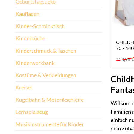
Geburtstagsdeko
Kaufladen
Kinder-Schminktisch
Kinderküche
CHILDHO
70 x 140
Kinderschmuck & Taschen
104,95
Kinderwerkbank
Kostüme & Verkleidungen
Childh
Kreisel
Fanta
Kugelbahn & Motorikschleife
Willkomme
Familien m
Lernspielzeug
einfach nu
Musikinstrumente für Kinder
dein Zuhau