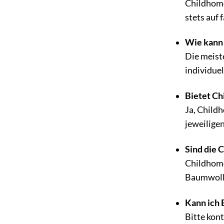
Childhome
stets auf
Wie kann 
Die meist
individue
Bietet Ch
Ja, Child
jeweilige
Sind die 
Childhome
Baumwolle
Kann ich 
Bitte kont