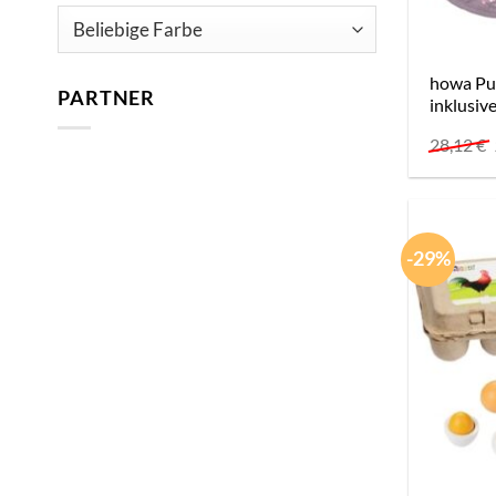
howa Pu
PARTNER
inklusiv
28,12
€
-29%