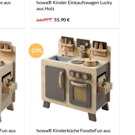
e aus
howa® Kinder Einkaufswagen Lucky
aus Holz
Ursprünglicher
Aktueller
66,00
€
55,90
€
Preis
Preis
war:
ist:
66,00 €
55,90 €.
-23%
Fun aus
howa® Kinderküche FoodieFun aus