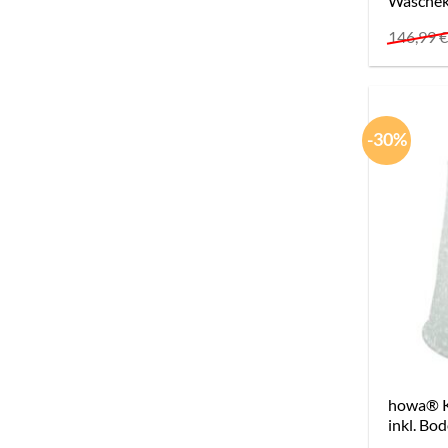
Wäschek
146,99
-30%
howa® Ki
inkl. Bo