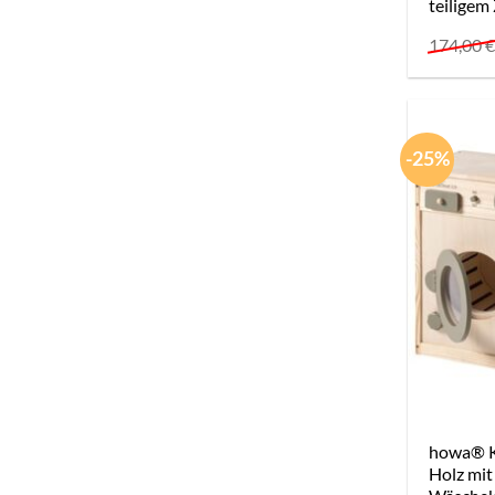
teiligem
174,00
-25%
howa® K
Holz mit