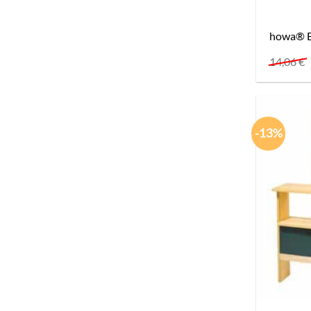
howa® Ei
14,06
€
-13%