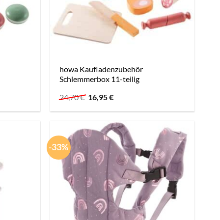
howa Kaufladenzubehör
Schlemmerbox 11-teilig
Ursprünglicher
Aktueller
24,70
€
16,95
€
Preis
Preis
war:
ist:
24,70 €
16,95 €.
-33%