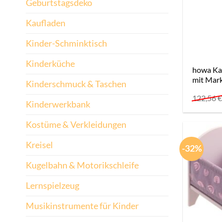
Geburtstagsdeko
Kaufladen
Kinder-Schminktisch
Kinderküche
howa Ka
mit Mark
Kinderschmuck & Taschen
122,56
Kinderwerkbank
Kostüme & Verkleidungen
Kreisel
-32%
Kugelbahn & Motorikschleife
Lernspielzeug
Musikinstrumente für Kinder