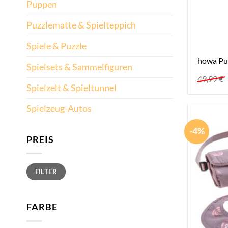
Puppen
Puzzlematte & Spielteppich
Spiele & Puzzle
howa Pu
Spielsets & Sammelfiguren
49,99
€
Spielzelt & Spieltunnel
Spielzeug-Autos
-4%
PREIS
Min.
Max.
FILTER
Preis
Preis
FARBE