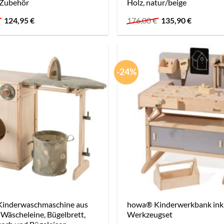
 Zubehör
Holz, natur/beige
Ursprünglicher
Aktueller
Ursprünglicher
Aktueller
€
124,95
€
176,00
€
135,90
€
Preis
Preis
Preis
Preis
war:
ist:
war:
ist:
174,00 €
124,95 €.
176,00 €
135,90 €.
-24%
inderwaschmaschine aus
howa® Kinderwerkbank inkl.
 Wäscheleine, Bügelbrett,
Werkzeugset