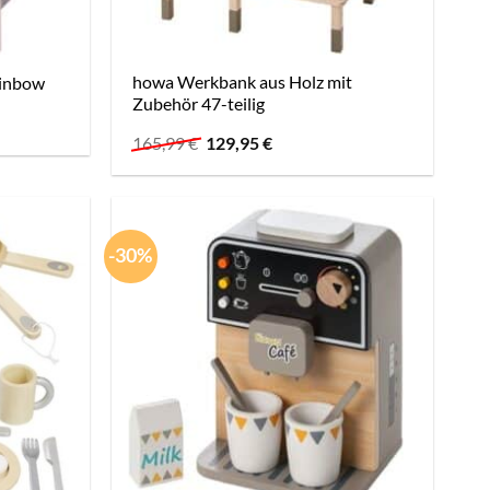
howa Werkbank aus Holz mit
ainbow
Zubehör 47-teilig
Ursprünglicher
Aktueller
165,99
€
129,95
€
Preis
Preis
war:
ist:
165,99 €
129,95 €.
-30%