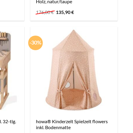
Holz, natur/taupe
Ursprünglicher
Aktueller
176,00
€
135,90
€
Preis
Preis
war:
ist:
176,00 €
135,90 €.
-30%
 32-tlg.
howa® Kinderzelt Spielzelt flowers
inkl. Bodenmatte