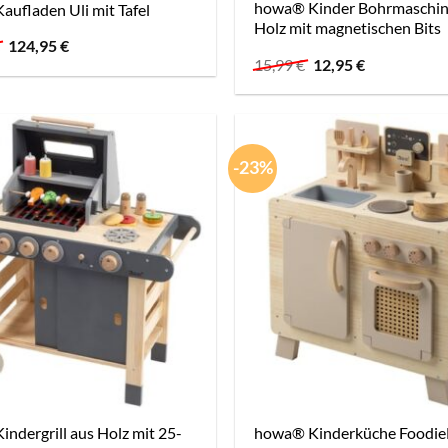
howa® Kinder Bohrmaschin
ufladen Uli mit Tafel
Holz mit magnetischen Bits
Ursprünglicher
Aktueller
€
124,95
€
Preis
Preis
Ursprünglicher
Aktueller
15,99
€
12,95
€
war:
ist:
Preis
Preis
143,26 €
124,95 €.
war:
ist:
15,99 €
12,95 €.
-23%
ndergrill aus Holz mit 25-
howa® Kinderküche Foodie