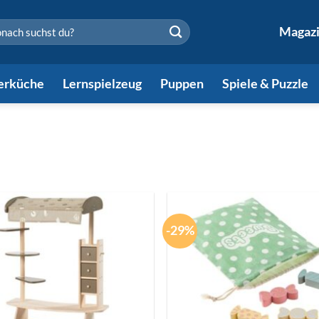
en
Magaz
erküche
Lernspielzeug
Puppen
Spiele & Puzzle
-29%