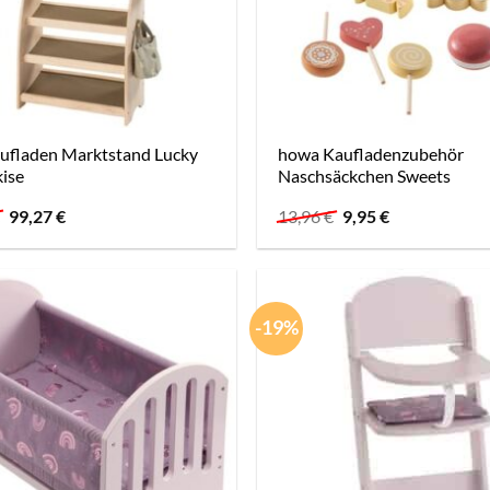
ufladen Marktstand Lucky
howa Kaufladenzubehör
ise
Naschsäckchen Sweets
Ursprünglicher
Aktueller
Ursprünglicher
Aktueller
€
99,27
€
13,96
€
9,95
€
Preis
Preis
Preis
Preis
war:
ist:
war:
ist:
122,56 €
99,27 €.
13,96 €
9,95 €.
-19%