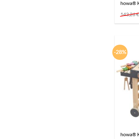
howa® Ka
143,26
-28%
howa® Ki