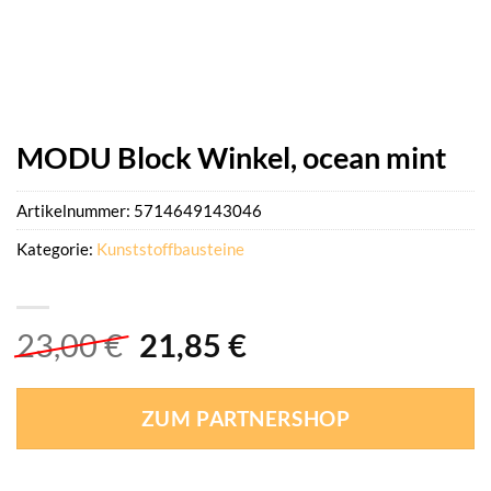
MODU Block Winkel, ocean mint
Artikelnummer:
5714649143046
Kategorie:
Kunststoffbausteine
Ursprünglicher
Aktueller
23,00
€
21,85
€
Preis
Preis
war:
ist:
ZUM PARTNERSHOP
23,00 €
21,85 €.