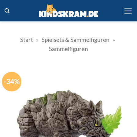
Zum
Inhalt
springen
Start
»
Spielsets & Sammelfiguren
»
Sammelfiguren
-34%