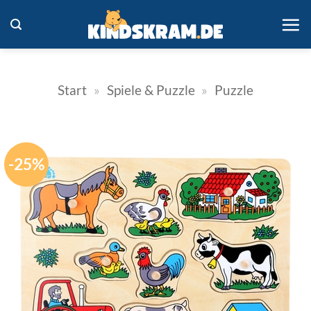
Zum
Inhalt
springen
Start
»
Spiele & Puzzle
»
Puzzle
-25%