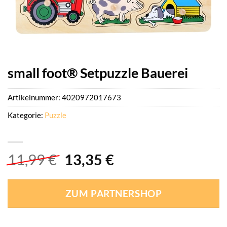
small foot® Setpuzzle Bauerei
Artikelnummer:
4020972017673
Kategorie:
Puzzle
Ursprünglicher
Aktueller
11,99
€
13,35
€
Preis
Preis
war:
ist:
ZUM PARTNERSHOP
11,99 €
13,35 €.