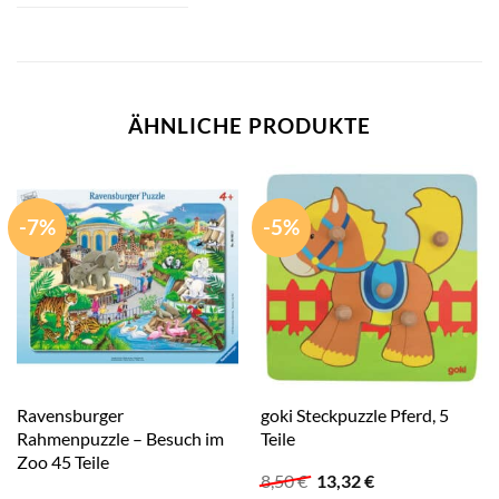
ÄHNLICHE PRODUKTE
-7%
-5%
Ravensburger
goki Steckpuzzle Pferd, 5
Rahmenpuzzle – Besuch im
Teile
Zoo 45 Teile
Ursprünglicher
Aktueller
8,50
€
13,32
€
Preis
Preis