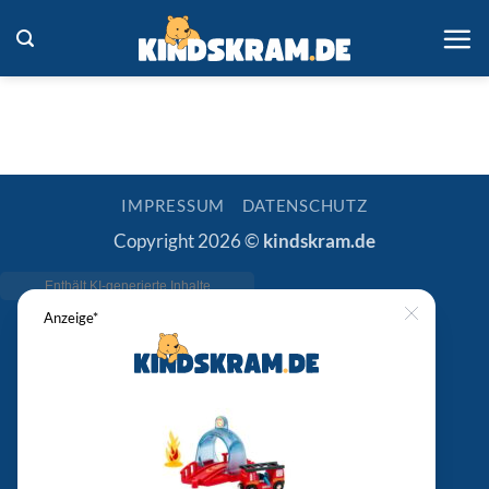
Zum
Inhalt
springen
IMPRESSUM
DATENSCHUTZ
Copyright 2026 ©
kindskram.de
Anzeige*
Close