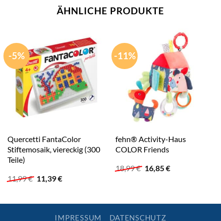
ÄHNLICHE PRODUKTE
-5%
-11%
Quercetti FantaColor
fehn® Activity-Haus
Stiftemosaik, viereckig (300
COLOR Friends
Teile)
Ursprünglicher
Aktueller
18,99
€
16,85
€
Preis
Preis
Ursprünglicher
Aktueller
11,99
€
11,39
€
war:
ist:
Preis
Preis
18,99 €
16,85 €.
war:
ist:
11,99 €
11,39 €.
IMPRESSUM
DATENSCHUTZ