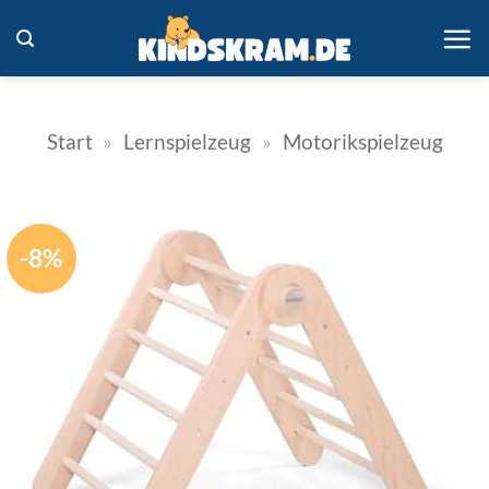
Zum
Inhalt
springen
Start
»
Lernspielzeug
»
Motorikspielzeug
-8%