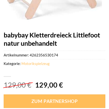
babybay Kletterdreieck Littlefoot
natur unbehandelt
Artikelnummer:
4262356530174
Kategorie:
Motorikspielzeug
Ursprünglicher
Aktueller
129,00
€
129,00
€
Preis
Preis
war:
ist:
ZUM PARTNERSHOP
129,00 €
129,00 €.