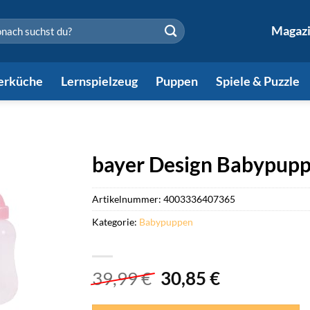
en
Magaz
erküche
Lernspielzeug
Puppen
Spiele & Puzzle
bayer Design Babypupp
Artikelnummer:
4003336407365
Kategorie:
Babypuppen
Ursprünglicher
Aktueller
39,99
€
30,85
€
Preis
Preis