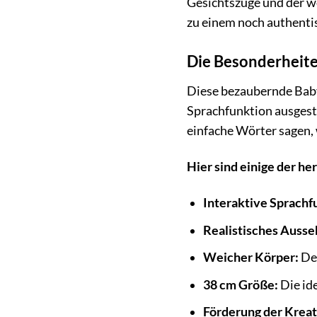
Gesichtszüge und der we
zu einem noch authentis
Die Besonderheite
Diese bezaubernde Baby
Sprachfunktion ausgesta
einfache Wörter sagen,
Hier sind einige der 
Interaktive Sprachf
Realistisches Ausse
Weicher Körper:
Der
38 cm Größe:
Die id
Förderung der Kreati