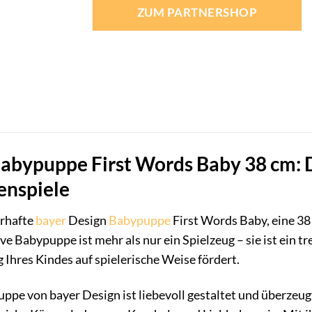
war:
ist:
ZUM PARTNERSHOP
39,99 €
30,85 €.
abypuppe First Words Baby 38 cm: D
lenspiele
erhafte
bayer
Design
Babypuppe
First Words Baby, eine 3
ve Babypuppe ist mehr als nur ein Spielzeug – sie ist ein tr
Ihres Kindes auf spielerische Weise fördert.
ppe von bayer Design ist liebevoll gestaltet und überzeug