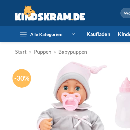
Zum
Such
Inhalt
nach:
springen
Kaufladen
Kind
Alle Kategorien
Start
»
Puppen
»
Babypuppen
-30%