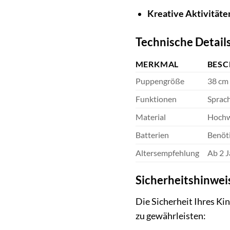
Kreative Aktivitäte
Technische Detail
MERKMAL
BESC
Puppengröße
38 cm
Funktionen
Sprach
Material
Hochwe
Batterien
Benöti
Altersempfehlung
Ab 2 
Sicherheitshinwei
Die Sicherheit Ihres Kin
zu gewährleisten: