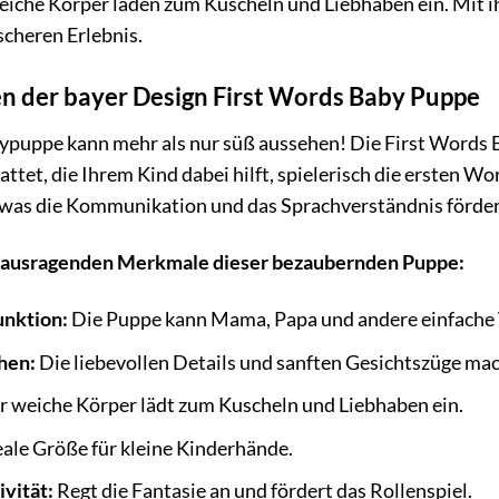
iche Körper laden zum Kuscheln und Liebhaben ein. Mit ih
cheren Erlebnis.
n der bayer Design First Words Baby Puppe
puppe kann mehr als nur süß aussehen! Die First Words B
ttet, die Ihrem Kind dabei hilft, spielerisch die ersten W
 was die Kommunikation und das Sprachverständnis förder
herausragenden Merkmale dieser bezaubernden Puppe:
unktion:
Die Puppe kann Mama, Papa und andere einfache 
hen:
Die liebevollen Details und sanften Gesichtszüge mac
 weiche Körper lädt zum Kuscheln und Liebhaben ein.
eale Größe für kleine Kinderhände.
vität:
Regt die Fantasie an und fördert das Rollenspiel.