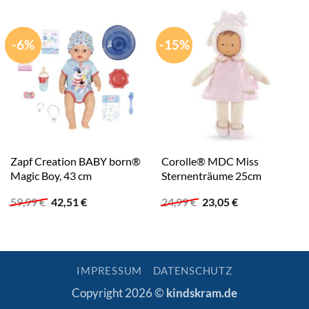
-6%
-15%
Zapf Creation BABY born®
Corolle® MDC Miss
Magic Boy, 43 cm
Sternenträume 25cm
Ursprünglicher
Aktueller
Ursprünglicher
Aktueller
59,99
€
42,51
€
24,99
€
23,05
€
Preis
Preis
Preis
Preis
war:
ist:
war:
ist:
59,99 €
42,51 €.
24,99 €
23,05 €.
IMPRESSUM
DATENSCHUTZ
Copyright 2026 ©
kindskram.de