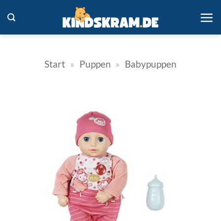
Zum
Inhalt
springen
Start
»
Puppen
»
Babypuppen