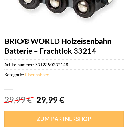
BRIO® WORLD Holzeisenbahn
Batterie – Frachtlok 33214
Artikelnummer:
7312350332148
Kategorie:
Eisenbahnen
Ursprünglicher
Aktueller
29,99
€
29,99
€
Preis
Preis
war:
ist:
ZUM PARTNERSHOP
29,99 €
29,99 €.