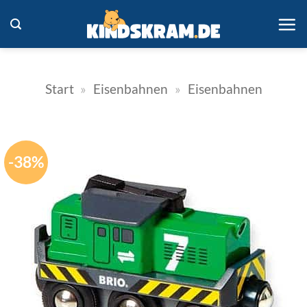
Zum
Inhalt
springen
Start
»
Eisenbahnen
»
Eisenbahnen
-38%