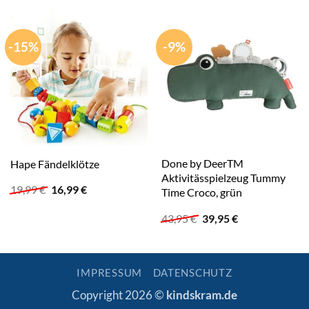
-15%
-9%
Done by DeerTM
Hape Fändelklötze
Aktivitässpielzeug Tummy
Ursprünglicher
Aktueller
19,99
€
16,99
€
Time Croco, grün
Preis
Preis
war:
ist:
Ursprünglicher
Aktueller
43,95
€
39,95
€
19,99 €
16,99 €.
Preis
Preis
war:
ist:
43,95 €
39,95 €.
IMPRESSUM
DATENSCHUTZ
Copyright 2026 ©
kindskram.de