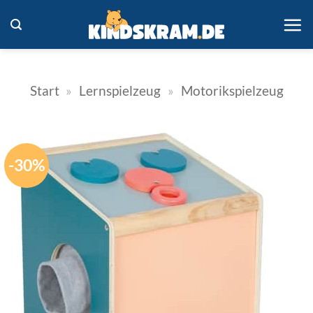
Zum
Inhalt
springen
Start
»
Lernspielzeug
»
Motorikspielzeug
-30%