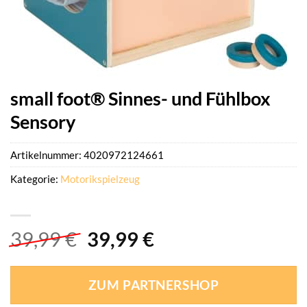
small foot® Sinnes- und Fühlbox
Sensory
Artikelnummer:
4020972124661
Kategorie:
Motorikspielzeug
Ursprünglicher
Aktueller
39,99
€
39,99
€
Preis
Preis
war:
ist:
ZUM PARTNERSHOP
39,99 €
39,99 €.